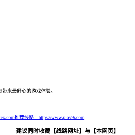
您带来最舒心的游戏体验。
kex.com
推荐线路：
https://www.plov9r.com
建议同时收藏【线路网址】与【本网页】