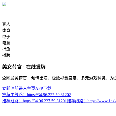
真人
体育
电子
电竞
捕鱼
棋牌
美女荷官 · 在线发牌
全网最美荷官，倾情出演，极致视觉盛宴，多元游戏种类，为
立即注册
进入主页
APP下载
推荐主线路：
https://34.96.227.59:31202
推荐线路：
https://34.96.227.59:31201
推荐线路：
https://www.1nz