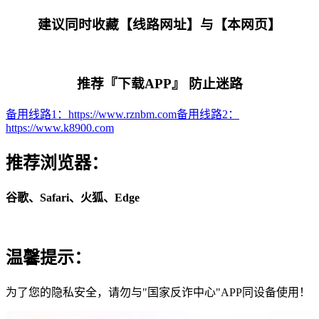
建议同时收藏【线路网址】与【本网页】
推荐『下载APP』 防止迷路
备用线路
1
：
https://www.rznbm.com
备用线路
2
：
https://www.k8900.com
推荐浏览器：
谷歌、Safari、火狐、Edge
温馨提示：
为了您的隐私安全，请勿与"国家反诈中心"APP同设备使用！