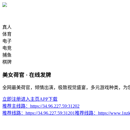
真人
体育
电子
电竞
捕鱼
棋牌
美女荷官 · 在线发牌
全网最美荷官，倾情出演，极致视觉盛宴，多元游戏种类，为
立即注册
进入主页
APP下载
推荐主线路：
https://34.96.227.59:31202
推荐线路：
https://34.96.227.59:31201
推荐线路：
https://www.1nz